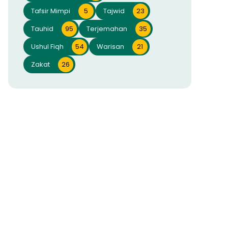
Tafsir Mimpi
5
Tajwid
23
Tauhid
95
Terjemahan
35
Ushul Fiqh
54
Warisan
21
Zakat
26