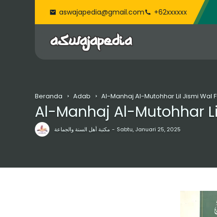
aswajapedia@gmail.com
+62xxxxxx
Beranda
Adab
Al-Manhaj Al-Mutohhar Lil Jismi Wal F
Al-Manhaj Al-Mutohhar Lil
مكتبة أهل السنة والجماعة
Sabtu, Januari 25, 2025