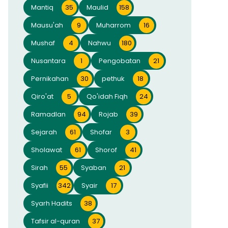
Mantiq
35
Maulid
158
Mausu'ah
9
Muharrom
16
Mushaf
4
Nahwu
180
Nusantara
1
Pengobatan
21
Pernikahan
30
pethuk
18
Qiro'at
5
Qo'idah Fiqh
24
Ramadlan
94
Rojab
39
Sejarah
61
Shofar
3
Sholawat
61
Shorof
41
Sirah
55
Syaban
21
Syafii
342
Syair
17
Syarh Hadits
38
Tafsir al-quran
37