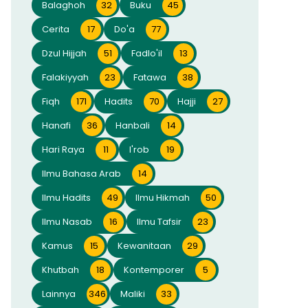
Balaghoh
32
Buku
45
Cerita
17
Do'a
77
Dzul Hijjah
51
Fadlo'il
13
Falakiyyah
23
Fatawa
38
Fiqh
171
Hadits
70
Hajji
27
Hanafi
36
Hanbali
14
Hari Raya
11
I'rob
19
Ilmu Bahasa Arab
14
Ilmu Hadits
49
Ilmu Hikmah
50
Ilmu Nasab
16
Ilmu Tafsir
23
Kamus
15
Kewanitaan
29
Khutbah
18
Kontemporer
5
Lainnya
346
Maliki
33