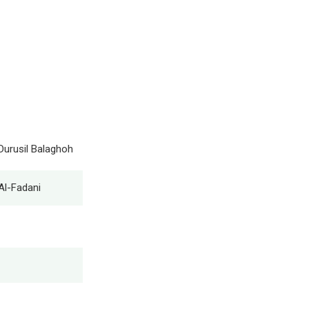
urusil Balaghoh
l-Fadani