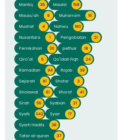
Mantiq
35
Maulid
158
Mausu'ah
9
Muharrom
16
Mushaf
4
Nahwu
180
Nusantara
1
Pengobatan
21
Pernikahan
30
pethuk
18
Qiro'at
5
Qo'idah Fiqh
24
Ramadlan
94
Rojab
39
Sejarah
61
Shofar
3
Sholawat
61
Shorof
41
Sirah
55
Syaban
21
Syafii
342
Syair
17
Syarh Hadits
38
Tafsir al-quran
37