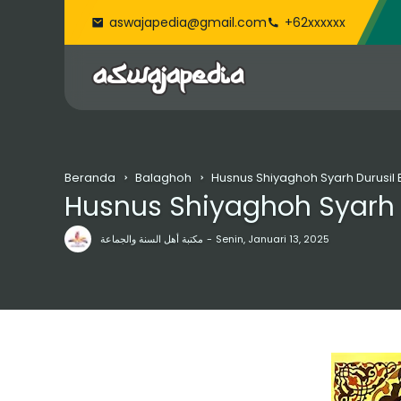
aswajapedia@gmail.com
+62xxxxxx
Beranda
Balaghoh
Husnus Shiyaghoh Syarh Durusil
Husnus Shiyaghoh Syarh 
مكتبة أهل السنة والجماعة
Senin, Januari 13, 2025