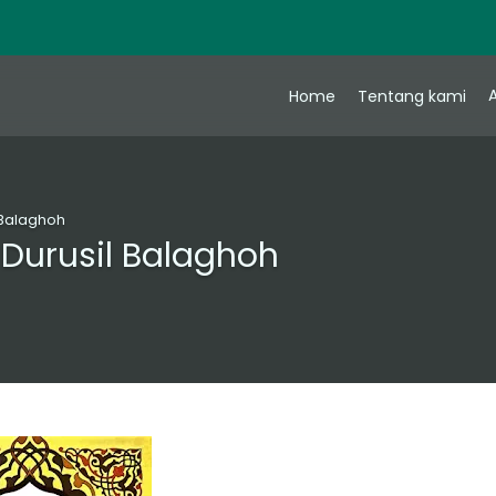
A
Home
Tentang kami
 Balaghoh
Durusil Balaghoh