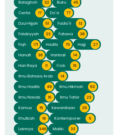
Balaghoh
32
Buku
45
Cerita
17
Do'a
77
Dzul Hijjah
51
Fadlo'il
13
Falakiyyah
23
Fatawa
38
Fiqh
171
Hadits
70
Hajji
27
Hanafi
36
Hanbali
14
Hari Raya
11
I'rob
19
Ilmu Bahasa Arab
14
Ilmu Hadits
49
Ilmu Hikmah
50
Ilmu Nasab
16
Ilmu Tafsir
23
Kamus
15
Kewanitaan
29
Khutbah
18
Kontemporer
5
Lainnya
346
Maliki
33