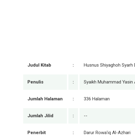
Judul Kitab
:
Husnus Shiyaghoh Syarh D
Penulis
:
Syaikh Muhammad Yasin A
Jumlah Halaman
:
336 Halaman
Jumlah Jilid
:
--
Penerbit
:
Darur Rowa'iq Al-Azhari