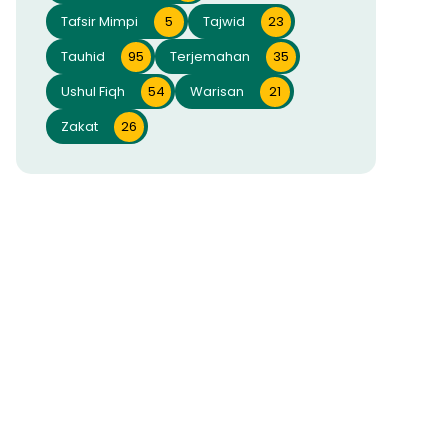
Tafsir Mimpi
5
Tajwid
23
Tauhid
95
Terjemahan
35
Ushul Fiqh
54
Warisan
21
Zakat
26