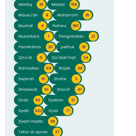
Mantiq
35
Maulid
158
Mausu'ah
9
Muharrom
16
Mushaf
4
Nahwu
180
Nusantara
1
Pengobatan
21
Pernikahan
30
pethuk
18
Qiro'at
5
Qo'idah Fiqh
24
Ramadlan
94
Rojab
39
Sejarah
61
Shofar
3
Sholawat
61
Shorof
41
Sirah
55
Syaban
21
Syafii
342
Syair
17
Syarh Hadits
38
Tafsir al-quran
37