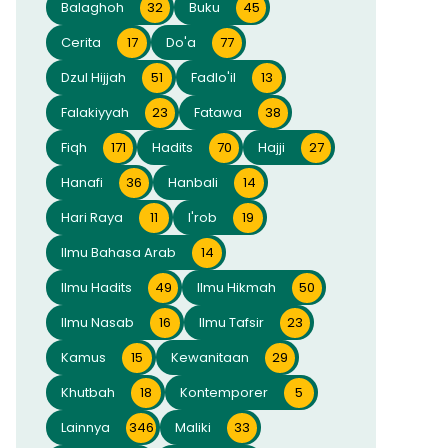
Balaghoh
32
Buku
45
Cerita
17
Do'a
77
Dzul Hijjah
51
Fadlo'il
13
Falakiyyah
23
Fatawa
38
Fiqh
171
Hadits
70
Hajji
27
Hanafi
36
Hanbali
14
Hari Raya
11
I'rob
19
Ilmu Bahasa Arab
14
Ilmu Hadits
49
Ilmu Hikmah
50
Ilmu Nasab
16
Ilmu Tafsir
23
Kamus
15
Kewanitaan
29
Khutbah
18
Kontemporer
5
Lainnya
346
Maliki
33