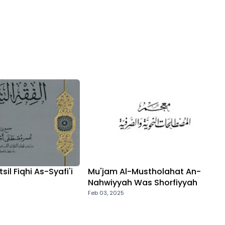
il Fiqhi As-Syafi'i
Mu'jam Al-Mustholahat An-
Nahwiyyah Was Shorfiyyah
Feb 03, 2025