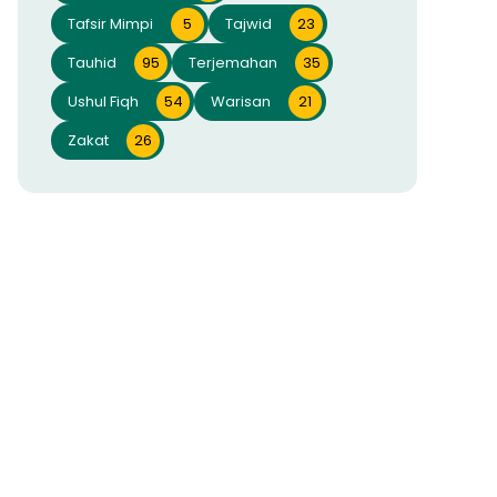
Tafsir Mimpi
5
Tajwid
23
Tauhid
95
Terjemahan
35
Ushul Fiqh
54
Warisan
21
Zakat
26