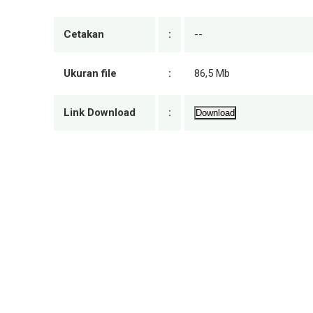
Cetakan
:
--
Ukuran file
:
86,5 Mb
Link Download
:
Download