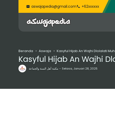
aswajapedia@gmail.com
+62xxxxxx
Beranda
Aswaja
Kasyful Hijab An Wajhi Dlolalati
Kasyful Hijab An Wajhi 
مكتبة أهل السنة والجماعة
Selasa, Januari 28, 2025