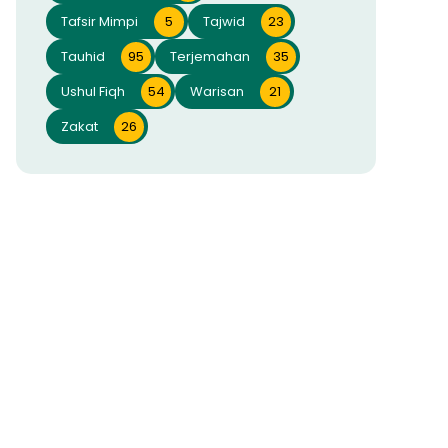
Tafsir Mimpi
5
Tajwid
23
Tauhid
95
Terjemahan
35
Ushul Fiqh
54
Warisan
21
Zakat
26