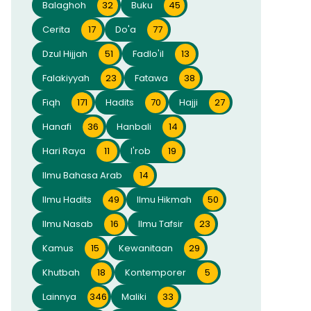
Balaghoh
32
Buku
45
Cerita
17
Do'a
77
Dzul Hijjah
51
Fadlo'il
13
Falakiyyah
23
Fatawa
38
Fiqh
171
Hadits
70
Hajji
27
Hanafi
36
Hanbali
14
Hari Raya
11
I'rob
19
Ilmu Bahasa Arab
14
Ilmu Hadits
49
Ilmu Hikmah
50
Ilmu Nasab
16
Ilmu Tafsir
23
Kamus
15
Kewanitaan
29
Khutbah
18
Kontemporer
5
Lainnya
346
Maliki
33