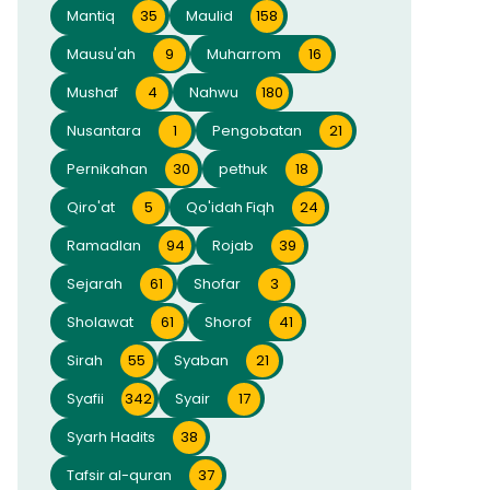
Mantiq
35
Maulid
158
Mausu'ah
9
Muharrom
16
Mushaf
4
Nahwu
180
Nusantara
1
Pengobatan
21
Pernikahan
30
pethuk
18
Qiro'at
5
Qo'idah Fiqh
24
Ramadlan
94
Rojab
39
Sejarah
61
Shofar
3
Sholawat
61
Shorof
41
Sirah
55
Syaban
21
Syafii
342
Syair
17
Syarh Hadits
38
Tafsir al-quran
37