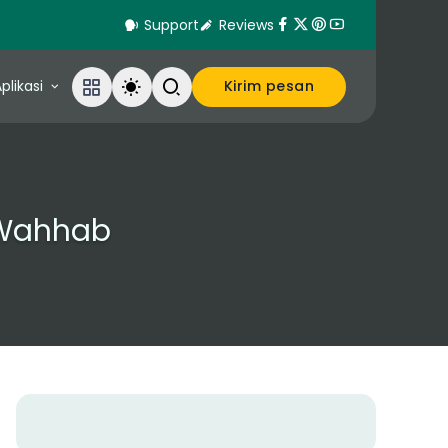
Support
Reviews
plikasi
Kirim pesan
 Wahhab