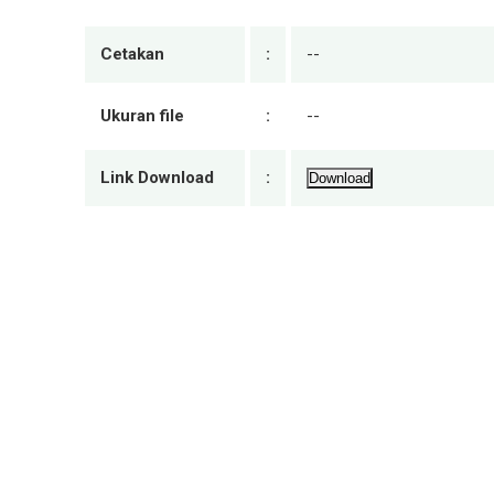
Cetakan
:
--
Ukuran file
:
--
Link Download
:
Download