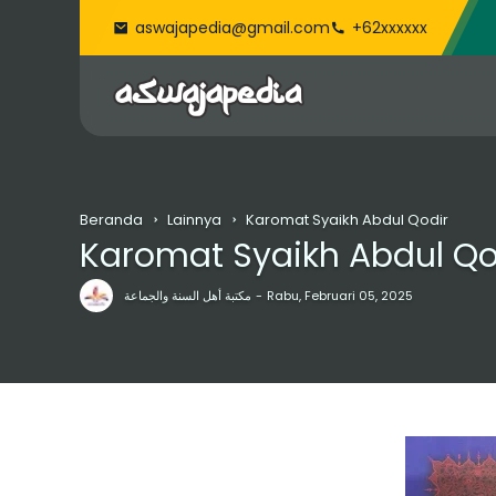
aswajapedia@gmail.com
+62xxxxxx
Beranda
Lainnya
Karomat Syaikh Abdul Qodir
Karomat Syaikh Abdul Qo
مكتبة أهل السنة والجماعة
Rabu, Februari 05, 2025