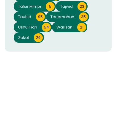
Tafsir Mimpi
5
Tajwid
23
Tauhid
95
Terjemahan
35
Ushul Fiqh
54
Warisan
21
Zakat
26