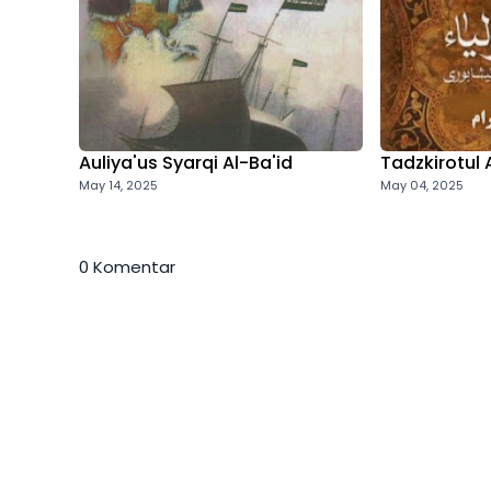
Auliya'us Syarqi Al-Ba'id
Tadzkirotul 
May 14, 2025
May 04, 2025
0 Komentar