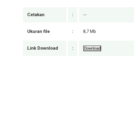
Cetakan
:
--
Ukuran file
:
8,7 Mb
Link Download
:
Download