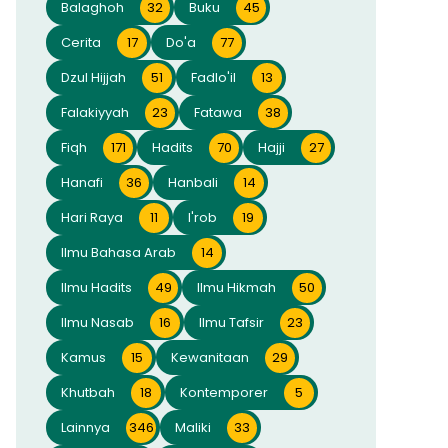
Balaghoh
32
Buku
45
Cerita
17
Do'a
77
Dzul Hijjah
51
Fadlo'il
13
Falakiyyah
23
Fatawa
38
Fiqh
171
Hadits
70
Hajji
27
Hanafi
36
Hanbali
14
Hari Raya
11
I'rob
19
Ilmu Bahasa Arab
14
Ilmu Hadits
49
Ilmu Hikmah
50
Ilmu Nasab
16
Ilmu Tafsir
23
Kamus
15
Kewanitaan
29
Khutbah
18
Kontemporer
5
Lainnya
346
Maliki
33