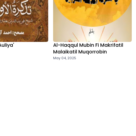
Auliya'
Al-Haqqul Mubin Fi Makrifatil
Malaikatil Muqorrobin
May 04, 2025