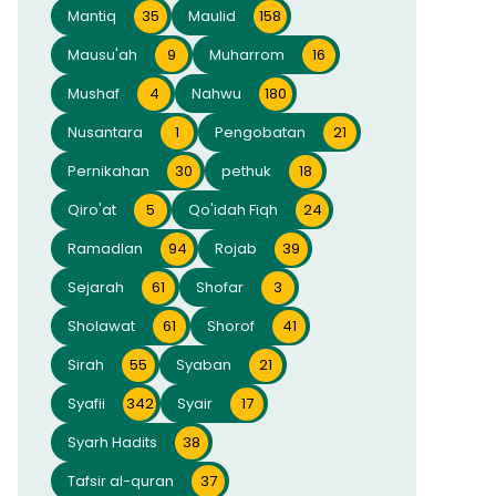
Mantiq
35
Maulid
158
Mausu'ah
9
Muharrom
16
Mushaf
4
Nahwu
180
Nusantara
1
Pengobatan
21
Pernikahan
30
pethuk
18
Qiro'at
5
Qo'idah Fiqh
24
Ramadlan
94
Rojab
39
Sejarah
61
Shofar
3
Sholawat
61
Shorof
41
Sirah
55
Syaban
21
Syafii
342
Syair
17
Syarh Hadits
38
Tafsir al-quran
37