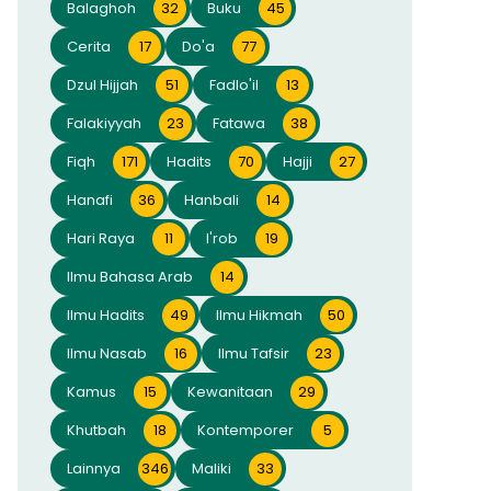
Balaghoh
32
Buku
45
Cerita
17
Do'a
77
Dzul Hijjah
51
Fadlo'il
13
Falakiyyah
23
Fatawa
38
Fiqh
171
Hadits
70
Hajji
27
Hanafi
36
Hanbali
14
Hari Raya
11
I'rob
19
Ilmu Bahasa Arab
14
Ilmu Hadits
49
Ilmu Hikmah
50
Ilmu Nasab
16
Ilmu Tafsir
23
Kamus
15
Kewanitaan
29
Khutbah
18
Kontemporer
5
Lainnya
346
Maliki
33