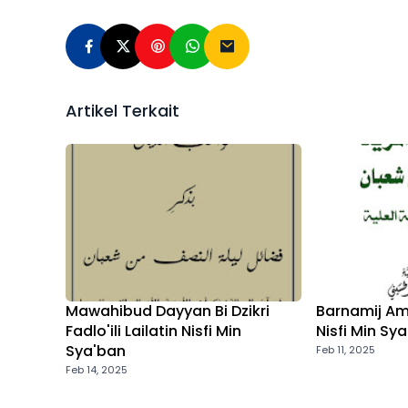
Artikel Terkait
Mawahibud Dayyan Bi Dzikri
Barnamij Amal
Fadlo'ili Lailatin Nisfi Min
Nisfi Min Sy
Sya'ban
Feb 11, 2025
Feb 14, 2025