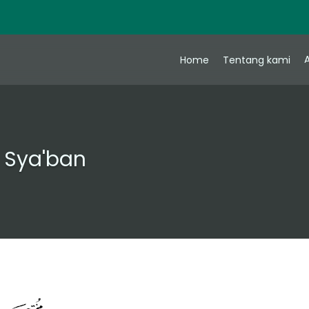
A
Home
Tentang kami
 Sya'ban