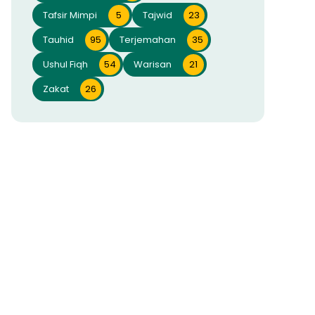
Tafsir Mimpi
5
Tajwid
23
Tauhid
95
Terjemahan
35
Ushul Fiqh
54
Warisan
21
Zakat
26