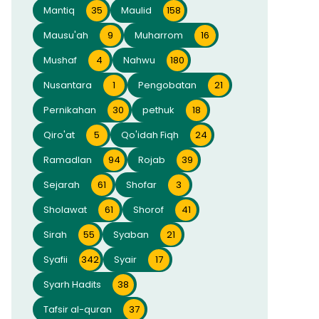
Mantiq
35
Maulid
158
Mausu'ah
9
Muharrom
16
Mushaf
4
Nahwu
180
Nusantara
1
Pengobatan
21
Pernikahan
30
pethuk
18
Qiro'at
5
Qo'idah Fiqh
24
Ramadlan
94
Rojab
39
Sejarah
61
Shofar
3
Sholawat
61
Shorof
41
Sirah
55
Syaban
21
Syafii
342
Syair
17
Syarh Hadits
38
Tafsir al-quran
37