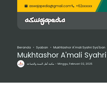
aswajapedia@gmail.com
+62xxxxxx
Beranda
Syaban
Mukhtashor A'mali Syahri Sya'ban
Mukhtashor A'mali Syahri
مكتبة أهل السنة والجماعة
Minggu, Februari 02, 2025