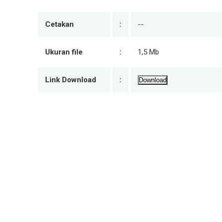
Cetakan
:
--
Ukuran file
:
1,5 Mb
Link Download
:
Download