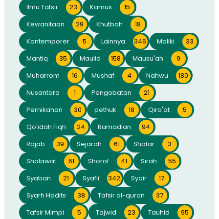
Ilmu Tafsir
23
Kamus
15
Kewanitaan
29
Khutbah
18
Kontemporer
5
Lainnya
346
Maliki
33
Mantiq
35
Maulid
158
Mausu'ah
9
Muharrom
16
Mushaf
4
Nahwu
180
Nusantara
1
Pengobatan
21
Pernikahan
30
pethuk
18
Qiro'at
5
Qo'idah Fiqh
24
Ramadlan
94
Rojab
39
Sejarah
61
Shofar
3
Sholawat
61
Shorof
41
Sirah
55
Syaban
21
Syafii
342
Syair
17
Syarh Hadits
38
Tafsir al-quran
37
Tafsir Mimpi
5
Tajwid
23
Tauhid
95