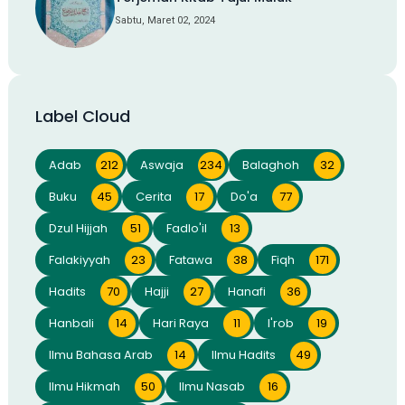
Sabtu, Maret 02, 2024
Label Cloud
Adab
212
Aswaja
234
Balaghoh
32
Buku
45
Cerita
17
Do'a
77
Dzul Hijjah
51
Fadlo'il
13
Falakiyyah
23
Fatawa
38
Fiqh
171
Hadits
70
Hajji
27
Hanafi
36
Hanbali
14
Hari Raya
11
I'rob
19
Ilmu Bahasa Arab
14
Ilmu Hadits
49
Ilmu Hikmah
50
Ilmu Nasab
16