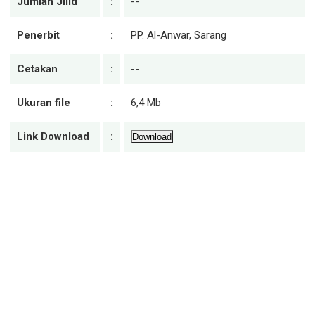
Jumlah Jilid
:
--
Penerbit
:
PP. Al-Anwar, Sarang
Cetakan
:
--
Ukuran file
:
6,4 Mb
Link Download
:
Download