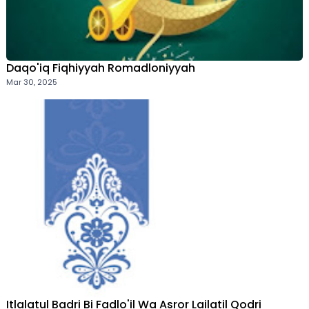
Daqo'iq Fiqhiyyah Romadloniyyah
Mar 30, 2025
Itlalatul Badri Bi Fadlo'il Wa Asror Lailatil Qodri