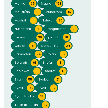
Mantiq
35
Maulid
158
Mausu'ah
9
Muharrom
16
Mushaf
4
Nahwu
180
Nusantara
1
Pengobatan
21
Pernikahan
30
pethuk
18
Qiro'at
5
Qo'idah Fiqh
24
Ramadlan
94
Rojab
39
Sejarah
61
Shofar
3
Sholawat
61
Shorof
41
Sirah
55
Syaban
21
Syafii
342
Syair
17
Syarh Hadits
38
Tafsir al-quran
37