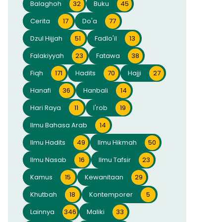
Balaghoh
32
Buku
45
Cerita
17
Do'a
77
Dzul Hijjah
51
Fadlo'il
13
Falakiyyah
23
Fatawa
38
Fiqh
171
Hadits
70
Hajji
27
Hanafi
36
Hanbali
14
Hari Raya
11
I'rob
19
Ilmu Bahasa Arab
14
Ilmu Hadits
49
Ilmu Hikmah
50
Ilmu Nasab
16
Ilmu Tafsir
23
Kamus
15
Kewanitaan
29
Khutbah
18
Kontemporer
5
Lainnya
346
Maliki
33