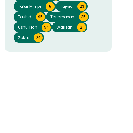
Tafsir Mimpi
5
Tajwid
23
Tauhid
95
Terjemahan
35
Ushul Fiqh
54
Warisan
21
Zakat
26