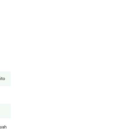
ito
yyah