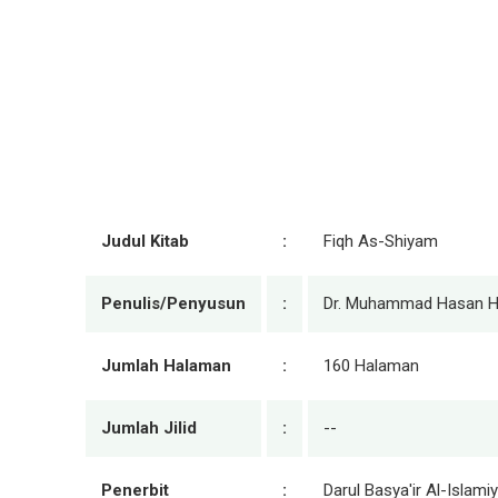
Judul Kitab
:
Fiqh As-Shiyam
Penulis/Penyusun
:
Dr. Muhammad Hasan H
Jumlah Halaman
:
160 Halaman
Jumlah Jilid
:
--
Penerbit
:
Darul Basya'ir Al-Islami