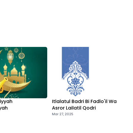
hiyyah
Itlalatul Badri Bi Fadlo'il Wa
yah
Asror Lailatil Qodri
Mar 27, 2025