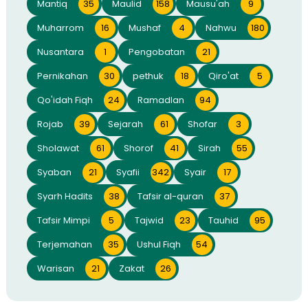
Mantiq
35
Maulid
158
Mausu'ah
9
Muharrom
16
Mushaf
4
Nahwu
180
Nusantara
1
Pengobatan
21
Pernikahan
30
pethuk
18
Qiro'at
5
Qo'idah Fiqh
24
Ramadlan
94
Rojab
39
Sejarah
61
Shofar
3
Sholawat
61
Shorof
41
Sirah
55
Syaban
21
Syafii
342
Syair
17
Syarh Hadits
38
Tafsir al-quran
37
Tafsir Mimpi
5
Tajwid
23
Tauhid
95
Terjemahan
35
Ushul Fiqh
54
Warisan
21
Zakat
26