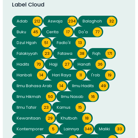
Label Cloud
Adab
212
Aswaja
234
Balaghoh
32
Buku
45
Cerita
17
Do'a
77
Dzul Hijjah
51
Fadlo'il
13
Falakiyyah
23
Fatawa
38
Fiqh
171
Hadits
70
Hajji
27
Hanafi
36
Hanbali
14
Hari Raya
11
I'rob
19
Ilmu Bahasa Arab
14
Ilmu Hadits
49
Ilmu Hikmah
50
Ilmu Nasab
16
Ilmu Tafsir
23
Kamus
15
Kewanitaan
29
Khutbah
18
Kontemporer
5
Lainnya
346
Maliki
33