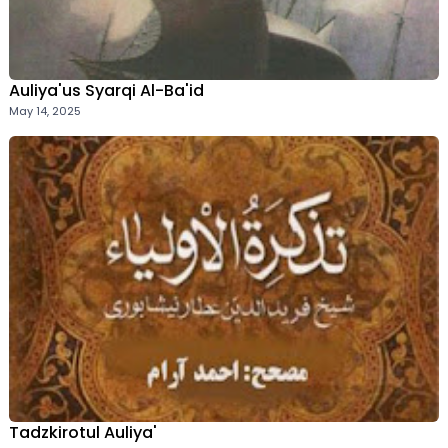
Auliya'us Syarqi Al-Ba'id
May 14, 2025
Tadzkirotul Auliya'