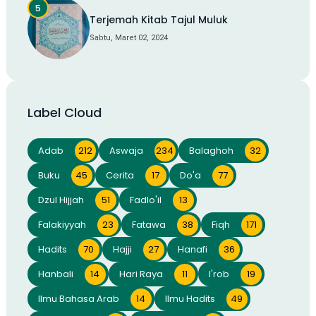
Terjemah Kitab Tajul Muluk
Sabtu, Maret 02, 2024
Label Cloud
Adab
212
Aswaja
234
Balaghoh
32
Buku
45
Cerita
17
Do'a
77
Dzul Hijjah
51
Fadlo'il
13
Falakiyyah
23
Fatawa
38
Fiqh
171
Hadits
70
Hajji
27
Hanafi
36
Hanbali
14
Hari Raya
11
I'rob
19
Ilmu Bahasa Arab
14
Ilmu Hadits
49