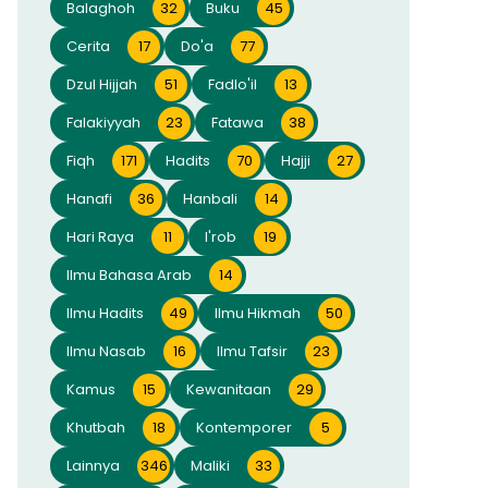
Balaghoh
32
Buku
45
Cerita
17
Do'a
77
Dzul Hijjah
51
Fadlo'il
13
Falakiyyah
23
Fatawa
38
Fiqh
171
Hadits
70
Hajji
27
Hanafi
36
Hanbali
14
Hari Raya
11
I'rob
19
Ilmu Bahasa Arab
14
Ilmu Hadits
49
Ilmu Hikmah
50
Ilmu Nasab
16
Ilmu Tafsir
23
Kamus
15
Kewanitaan
29
Khutbah
18
Kontemporer
5
Lainnya
346
Maliki
33