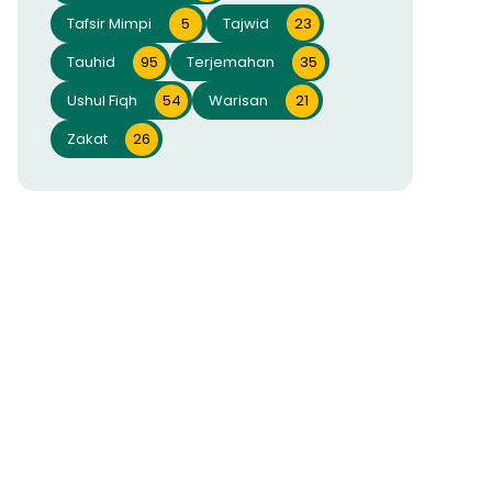
Tafsir Mimpi
5
Tajwid
23
Tauhid
95
Terjemahan
35
Ushul Fiqh
54
Warisan
21
Zakat
26