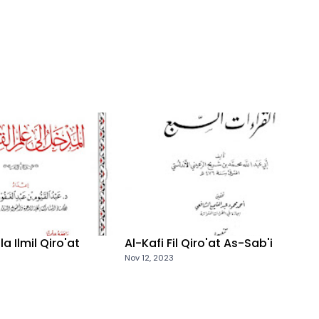
a Ilmil Qiro'at
Al-Kafi Fil Qiro'at As-Sab'i
Nov 12, 2023