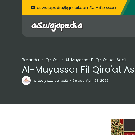
aswajapedia@gmail.com
+62xxxxxx
Beranda
Qiro'at
Al-Muyassar Fil Qiro'at As-Sab'i
Al-Muyassar Fil Qiro'at A
مكتبة أهل السنة والجماعة
Selasa, April 29, 2025