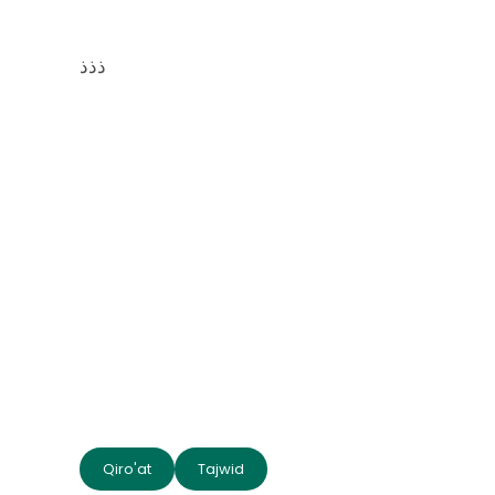
ذذذ
Qiro'at
Tajwid