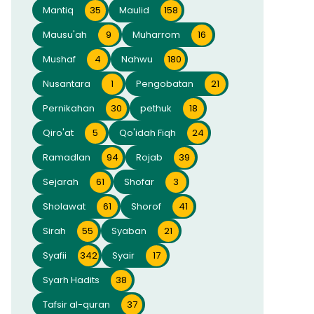
Mantiq
35
Maulid
158
Mausu'ah
9
Muharrom
16
Mushaf
4
Nahwu
180
Nusantara
1
Pengobatan
21
Pernikahan
30
pethuk
18
Qiro'at
5
Qo'idah Fiqh
24
Ramadlan
94
Rojab
39
Sejarah
61
Shofar
3
Sholawat
61
Shorof
41
Sirah
55
Syaban
21
Syafii
342
Syair
17
Syarh Hadits
38
Tafsir al-quran
37