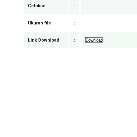
Cetakan
:
--
Ukuran file
:
--
Link Download
:
Download