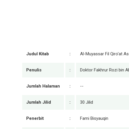
Judul Kitab
:
Al-Muyassar Fil Qiro'at As
Penulis
:
Doktor Fakhrur Rozi bin Ab
Jumlah Halaman
:
--
Jumlah Jilid
:
30 Jilid
Penerbit
:
Fami Bisyauqin