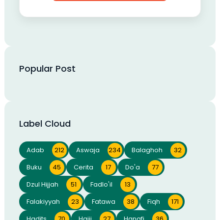
Popular Post
Label Cloud
Adab
212
Aswaja
234
Balaghoh
32
Buku
45
Cerita
17
Do'a
77
Dzul Hijjah
51
Fadlo'il
13
Falakiyyah
23
Fatawa
38
Fiqh
171
Hadits
70
Hajji
27
Hanafi
36