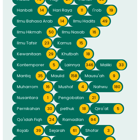
Hanbali
14
Hari Raya
11
I'rob
19
Ilmu Bahasa Arab
14
Ilmu Hadits
49
Ilmu Hikmah
50
Ilmu Nasab
16
Ilmu Tafsir
23
Kamus
15
Kewanitaan
29
Khutbah
18
Kontemporer
5
Lainnya
346
Maliki
33
Mantiq
35
Maulid
158
Mausu'ah
9
Muharrom
16
Mushaf
4
Nahwu
180
Nusantara
1
Pengobatan
21
Pernikahan
30
pethuk
18
Qiro'at
5
Qo'idah Fiqh
24
Ramadlan
94
Rojab
39
Sejarah
61
Shofar
3