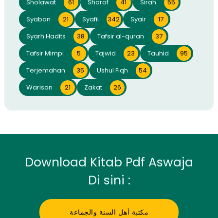
Sholawat
61
Shorof
41
Sirah
55
Syaban
21
Syafii
342
Syair
17
Syarh Hadits
38
Tafsir al-quran
37
Tafsir Mimpi
5
Tajwid
23
Tauhid
95
Terjemahan
35
Ushul Fiqh
54
Warisan
21
Zakat
26
Download Kitab Pdf Aswaja
Di sini :
مكتبة أهل السنة والجماعة