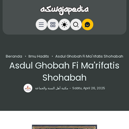
Beranda
Ilmu Hadits
Asdul Ghobah Fi Ma'rifatis Shohabah
Asdul Ghobah Fi Ma'rifatis
Shohabah
مكتبة أهل السنة والجماعة
Sabtu, April 26, 2025