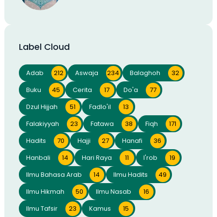
Label Cloud
Adab
212
Aswaja
234
Balaghoh
32
Buku
45
Cerita
17
Do'a
77
Dzul Hijjah
51
Fadlo'il
13
Falakiyyah
23
Fatawa
38
Fiqh
171
Hadits
70
Hajji
27
Hanafi
36
Hanbali
14
Hari Raya
11
I'rob
19
Ilmu Bahasa Arab
14
Ilmu Hadits
49
Ilmu Hikmah
50
Ilmu Nasab
16
Ilmu Tafsir
23
Kamus
15