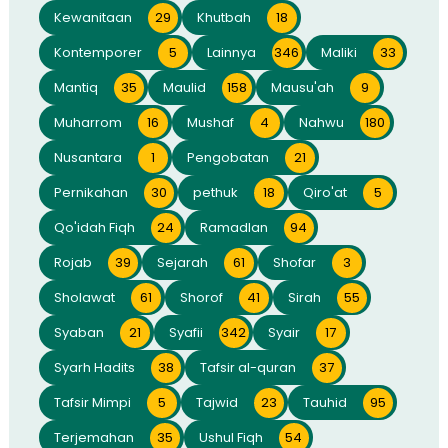
Kewanitaan
29
Khutbah
18
Kontemporer
5
Lainnya
346
Maliki
33
Mantiq
35
Maulid
158
Mausu'ah
9
Muharrom
16
Mushaf
4
Nahwu
180
Nusantara
1
Pengobatan
21
Pernikahan
30
pethuk
18
Qiro'at
5
Qo'idah Fiqh
24
Ramadlan
94
Rojab
39
Sejarah
61
Shofar
3
Sholawat
61
Shorof
41
Sirah
55
Syaban
21
Syafii
342
Syair
17
Syarh Hadits
38
Tafsir al-quran
37
Tafsir Mimpi
5
Tajwid
23
Tauhid
95
Terjemahan
35
Ushul Fiqh
54