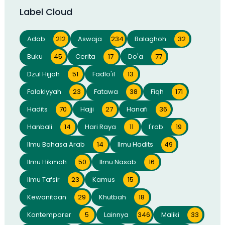
Label Cloud
Adab
212
Aswaja
234
Balaghoh
32
Buku
45
Cerita
17
Do'a
77
Dzul Hijjah
51
Fadlo'il
13
Falakiyyah
23
Fatawa
38
Fiqh
171
Hadits
70
Hajji
27
Hanafi
36
Hanbali
14
Hari Raya
11
I'rob
19
Ilmu Bahasa Arab
14
Ilmu Hadits
49
Ilmu Hikmah
50
Ilmu Nasab
16
Ilmu Tafsir
23
Kamus
15
Kewanitaan
29
Khutbah
18
Kontemporer
5
Lainnya
346
Maliki
33