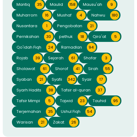
Mantiq
35
Maulid
158
Mausu'ah
9
Muharrom
16
Mushaf
4
Nahwu
180
Nusantara
1
Pengobatan
21
Pernikahan
30
pethuk
18
Qiro'at
5
Qo'idah Fiqh
24
Ramadlan
94
Rojab
39
Sejarah
61
Shofar
3
Sholawat
61
Shorof
41
Sirah
55
Syaban
21
Syafii
342
Syair
17
Syarh Hadits
38
Tafsir al-quran
37
Tafsir Mimpi
5
Tajwid
23
Tauhid
95
Terjemahan
35
Ushul Fiqh
54
Warisan
21
Zakat
26