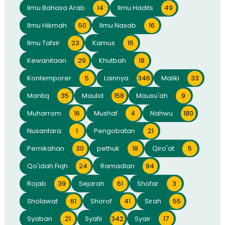
Ilmu Bahasa Arab
14
Ilmu Hadits
49
Ilmu Hikmah
50
Ilmu Nasab
16
Ilmu Tafsir
23
Kamus
15
Kewanitaan
29
Khutbah
18
Kontemporer
5
Lainnya
346
Maliki
33
Mantiq
35
Maulid
158
Mausu'ah
9
Muharrom
16
Mushaf
4
Nahwu
180
Nusantara
1
Pengobatan
21
Pernikahan
30
pethuk
18
Qiro'at
5
Qo'idah Fiqh
24
Ramadlan
94
Rojab
39
Sejarah
61
Shofar
3
Sholawat
61
Shorof
41
Sirah
55
Syaban
21
Syafii
342
Syair
17