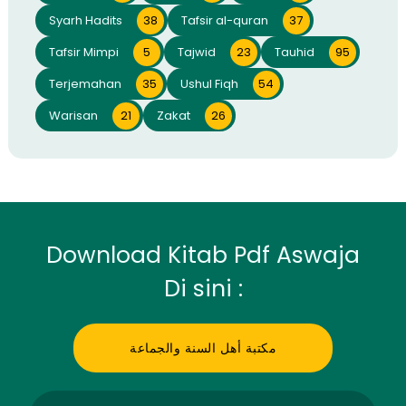
Syarh Hadits
38
Tafsir al-quran
37
Tafsir Mimpi
5
Tajwid
23
Tauhid
95
Terjemahan
35
Ushul Fiqh
54
Warisan
21
Zakat
26
Download Kitab Pdf Aswaja
Di sini :
مكتبة أهل السنة والجماعة