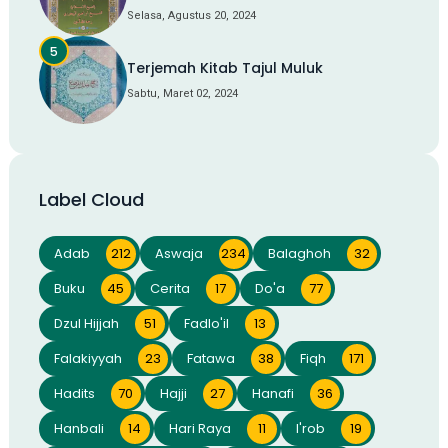
Selasa, Agustus 20, 2024
Terjemah Kitab Tajul Muluk
Sabtu, Maret 02, 2024
Label Cloud
Adab
212
Aswaja
234
Balaghoh
32
Buku
45
Cerita
17
Do'a
77
Dzul Hijjah
51
Fadlo'il
13
Falakiyyah
23
Fatawa
38
Fiqh
171
Hadits
70
Hajji
27
Hanafi
36
Hanbali
14
Hari Raya
11
I'rob
19