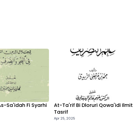
As-Sa'idah Fi Syarhi
At-Ta'rif Bi Dloruri Qowa'idi Ilmit
Tasrif
Apr 25, 2025