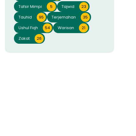
Tafsir Mimpi
5
Tajwid
23
Tauhid
95
Terjemahan
35
Ushul Fiqh
54
Warisan
21
Zakat
26