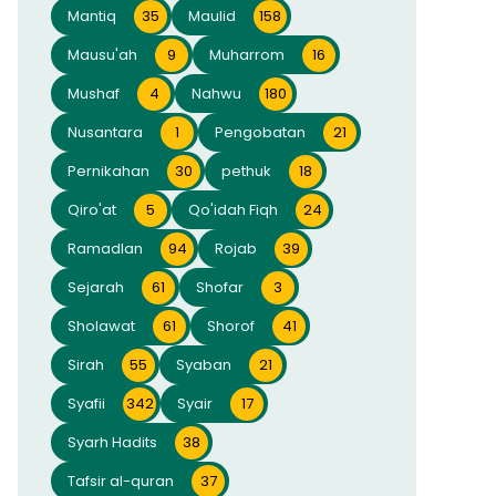
Mantiq
35
Maulid
158
Mausu'ah
9
Muharrom
16
Mushaf
4
Nahwu
180
Nusantara
1
Pengobatan
21
Pernikahan
30
pethuk
18
Qiro'at
5
Qo'idah Fiqh
24
Ramadlan
94
Rojab
39
Sejarah
61
Shofar
3
Sholawat
61
Shorof
41
Sirah
55
Syaban
21
Syafii
342
Syair
17
Syarh Hadits
38
Tafsir al-quran
37