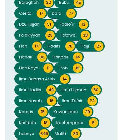
Balaghoh
32
Buku
45
Cerita
17
Do'a
77
Dzul Hijjah
51
Fadlo'il
13
Falakiyyah
23
Fatawa
38
Fiqh
171
Hadits
70
Hajji
27
Hanafi
36
Hanbali
14
Hari Raya
11
I'rob
19
Ilmu Bahasa Arab
14
Ilmu Hadits
49
Ilmu Hikmah
50
Ilmu Nasab
16
Ilmu Tafsir
23
Kamus
15
Kewanitaan
29
Khutbah
18
Kontemporer
5
Lainnya
346
Maliki
33